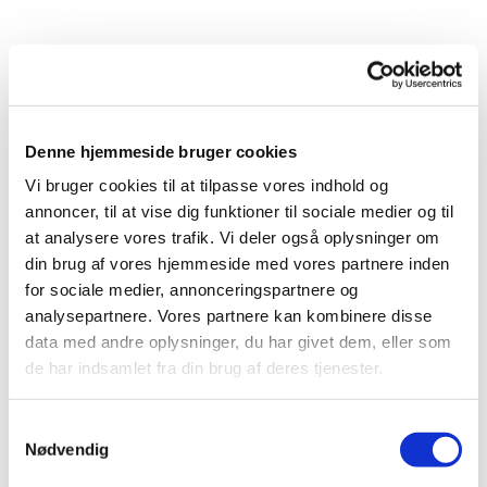
Denne hjemmeside bruger cookies
Vi bruger cookies til at tilpasse vores indhold og
annoncer, til at vise dig funktioner til sociale medier og til
at analysere vores trafik. Vi deler også oplysninger om
din brug af vores hjemmeside med vores partnere inden
Sogneudflugt

for sociale medier, annonceringspartnere og
analysepartnere. Vores partnere kan kombinere disse
data med andre oplysninger, du har givet dem, eller som
de har indsamlet fra din brug af deres tjenester.
Vi har haft flere dejlige sogneudflugter. For tiden
planlægger vi den næste.
S
Når vi er færdige med planlægningen kan du læse
Nødvendig
a
mere her, eller i vores kirkefolder.
m