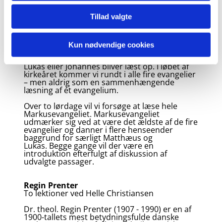
Tillad valgte
Markusevangeliet – læst og genlæst
To lektioner ved Klaus Meisner
Hver søndag lyder disse ord i gudstjenesten:
Kun nødvendige cookies
”Dette hellige evangelium skriver evangelisten
…“, hvorefter et stykke fra Matthæus, Markus,
Lukas eller Johannes bliver læst op. I løbet af
kirkeåret kommer vi rundt i alle fire evangelier
– men aldrig som en sammenhængende
læsning af ét evangelium.
Over to lørdage vil vi forsøge at læse hele
Markusevangeliet. Markusevangeliet
udmærker sig ved at være det ældste af de fire
evangelier og danner i flere henseender
baggrund for særligt Matthæus og
Lukas. Begge gange vil der være en
introduktion efterfulgt af diskussion af
udvalgte passager.
Regin Prenter
To lektioner ved Helle Christiansen
Dr. theol. Regin Prenter (1907 - 1990) er en af
1900-tallets mest betydningsfulde danske