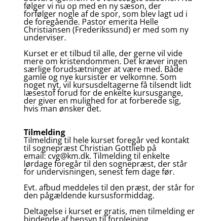
følger vi nu op med en ny sæson, der
forfølger nogle af de spor, som blev lagt ud i
de foregående. Pastor emerita Helle
Christiansen (Frederikssund) er med som ny
underviser.
Kurset er et tilbud til alle, der gerne vil vide
mere om kristendommen. Det kræver ingen
særlige forudsætninger at være med. Både
gamle og nye kursister er velkomne. Som
noget nyt, vil kursusdeltagerne få tilsendt lidt
læsestof forud for de enkelte kursusgange,
der giver en mulighed for at forberede sig,
hvis man ønsker det.
Tilmelding
Tilmelding til hele kurset foregår ved kontakt
til sognepræst Christian Gottlieb på
email: cvg@km.dk. Tilmelding til enkelte
lørdage foregår til den sognepræst, der står
for undervisningen, senest fem dage før.
Evt. afbud meddeles til den præst, der står for
den pågældende kursusformiddag.
Deltagelse i kurset er gratis, men tilmelding er
bindende af hensyn til forplejning.