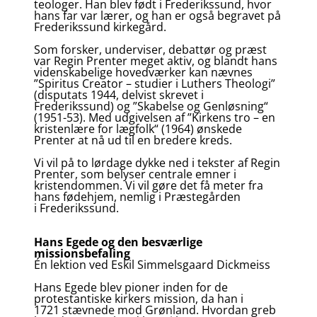
teologer. Han blev født i Frederikssund, hvor
hans far var lærer, og han er også begravet på
Frederikssund kirkegård.
Som forsker, underviser, debattør og præst
var Regin Prenter meget aktiv, og blandt hans
videnskabelige hovedværker kan nævnes
”Spiritus Creator – studier i Luthers Theologi”
(disputats 1944, delvist skrevet i
Frederikssund) og ”Skabelse og Genløsning“
(1951-53). Med udgivelsen af ”Kirkens tro – en
kristenlære for lægfolk“ (1964) ønskede
Prenter at nå ud til en bredere kreds.
Vi vil på to lørdage dykke ned i tekster af Regin
Prenter, som belyser centrale emner i
kristendommen. Vi vil gøre det få meter fra
hans fødehjem, nemlig i Præstegården
i Frederikssund.
Hans Egede og den besværlige
missionsbefaling
Én lektion ved Eskil Simmelsgaard Dickmeiss
Hans Egede blev pioner inden for de
protestantiske kirkers mission, da han i
1721 stævnede mod Grønland. Hvordan greb