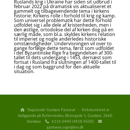
Ruslands krig i Ukraine har siden sit udbrud i
februar 2022 på dramatisk vis aktualiseret et
gammelt og tilbagevendende tema i kirkens
historie: Kirkens rolle i forhold til krig og kamp.
Som universel problematik har dette forhold
udfoldet sig i alle dele af kristenheden, men i
den østlige, ortodokse del af kirken dog på en
særlig måde, som bl.a. skyldes kirkens relation
til imperiet og nogle anderledes historiske
omstændigheder. Undervisningen vil over to
gange forfølge dette tema, først som udfoldet
i det Byzantinske Rige fra begyndelsen af 300-
tallet til dets undergang i 1453, dernæst som
fortsat i Rusland fra slutningen af 1400-tallet til
i dag og som baggrund for den aktuelle
situation.
Slagslunde-Ganløse Pastorat · Kirkekontoret er

beliggende på Rytterskolen, Østergade 1, Ganløse, 3660
Stenløse
6116 0440 (4818 4500)


ganloese.sogn@km.dk