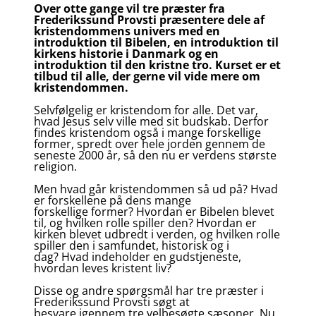
Over otte gange vil tre præster fra
Frederikssund Provsti præsentere dele af
kristendommens univers med en
introduktion til Bibelen, en introduktion til
kirkens historie i Danmark og en
introduktion til den kristne tro. Kurset er et
tilbud til alle, der gerne vil vide mere om
kristendommen.
Selvfølgelig er kristendom for alle. Det var,
hvad Jesus selv ville med sit budskab. Derfor
findes kristendom også i mange forskellige
former, spredt over hele jorden gennem de
seneste 2000 år, så den nu er verdens største
religion.
Men hvad går kristendommen så ud på? Hvad
er forskellene på dens mange
forskellige former? Hvordan er Bibelen blevet
til, og hvilken rolle spiller den? Hvordan er
kirken blevet udbredt i verden, og hvilken rolle
spiller den i samfundet, historisk og i
dag? Hvad indeholder en gudstjeneste,
hvordan leves kristent liv?
Disse og andre spørgsmål har tre præster i
Frederikssund Provsti søgt at
besvare igennem tre velbesøgte sæsoner. Nu