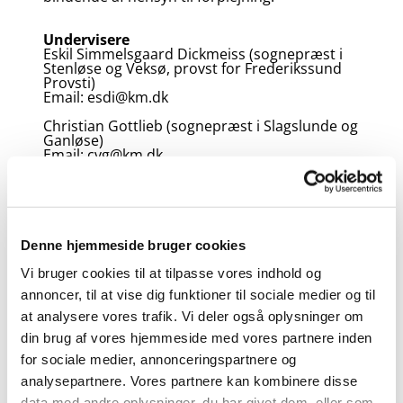
Undervisere
Eskil Simmelsgaard Dickmeiss (sognepræst i
Stenløse og Veksø, provst for Frederikssund
Provsti)
Email: esdi@km.dk
Christian Gottlieb (sognepræst i Slagslunde og
Ganløse)
Email: cvg@km.dk
Klaus Meisner (sognepræst i Slangerup)
Email: kgm@km.dk
Helle Christiansen (pastor emirita,
Frederikssund)
Denne hjemmeside bruger cookies
Email: helle@bcudblik.dk
Vi bruger cookies til at tilpasse vores indhold og
annoncer, til at vise dig funktioner til sociale medier og til
KALENDER FOR KRISTENDOM FOR ALLE 4
at analysere vores trafik. Vi deler også oplysninger om
din brug af vores hjemmeside med vores partnere inden
for sociale medier, annonceringspartnere og
Oversigt over undervisning efterår 2026
analysepartnere. Vores partnere kan kombinere disse
data med andre oplysninger, du har givet dem, eller som