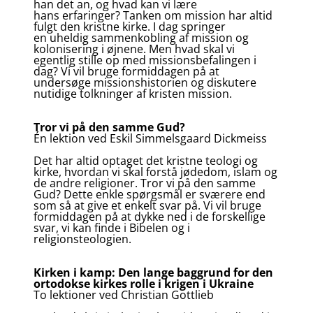
han det an, og hvad kan vi lære
hans erfaringer? Tanken om mission har altid
fulgt den kristne kirke. I dag springer
en uheldig sammenkobling af mission og
kolonisering i øjnene. Men hvad skal vi
egentlig stille op med missionsbefalingen i
dag? Vi vil bruge formiddagen på at
undersøge missionshistorien og diskutere
nutidige tolkninger af kristen mission.
Tror vi på den samme Gud?
Én lektion ved Eskil Simmelsgaard Dickmeiss
Det har altid optaget det kristne teologi og
kirke, hvordan vi skal forstå jødedom, islam og
de andre religioner. Tror vi på den samme
Gud? Dette enkle spørgsmål er sværere end
som så at give et enkelt svar på. Vi vil bruge
formiddagen på at dykke ned i de forskellige
svar, vi kan finde i Bibelen og i
religionsteologien.
Kirken i kamp: Den lange baggrund for den
ortodokse kirkes rolle i krigen i Ukraine
To lektioner ved Christian Gottlieb