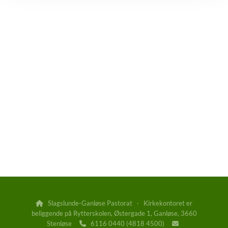
Slagslunde-Ganløse Pastorat · Kirkekontoret er

beliggende på Rytterskolen, Østergade 1, Ganløse, 3660
Stenløse
6116 0440 (4818 4500)

