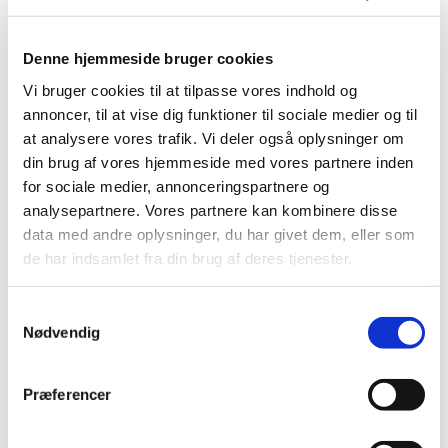
skole
Denne hjemmeside bruger cookies
Tilmeld dit barn via kirkens hjemmeside.
Vi bruger cookies til at tilpasse vores indhold og
annoncer, til at vise dig funktioner til sociale medier og til
at analysere vores trafik. Vi deler også oplysninger om
din brug af vores hjemmeside med vores partnere inden
Deltagelse til børnekor er gratis.
for sociale medier, annonceringspartnere og
analysepartnere. Vores partnere kan kombinere disse
data med andre oplysninger, du har givet dem, eller som
Vi leger sangene og musikken ind i kroppen ved hjælp
de har indsamlet fra din brug af deres tjenester.
af fagter, rytmik, dans og leg. Der er plads til fejl og
grin. Første bekendtskab med noder stiftes. Der
S
synges alt fra klassisk, pop, sanglege, kanons, salmer
Nødvendig
a
og alt det, der giver mening for børnene. Derudover
m
arbejdes der frem imod nogle koncerter og
t
familiegudstjenester.
Præferencer
y
k