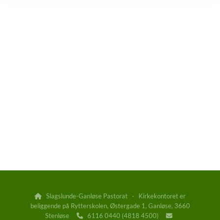
Slagslunde-Ganløse Pastorat · Kirkekontoret er

beliggende på Rytterskolen, Østergade 1, Ganløse, 3660
Stenløse
6116 0440 (4818 4500)

