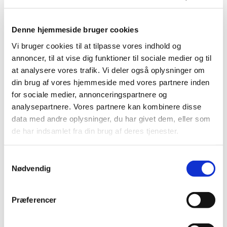
skole
Denne hjemmeside bruger cookies
Tilmeld dit barn via kirkens hjemmeside.
Vi bruger cookies til at tilpasse vores indhold og
annoncer, til at vise dig funktioner til sociale medier og til
at analysere vores trafik. Vi deler også oplysninger om
din brug af vores hjemmeside med vores partnere inden
Deltagelse til børnekor er gratis.
for sociale medier, annonceringspartnere og
analysepartnere. Vores partnere kan kombinere disse
data med andre oplysninger, du har givet dem, eller som
Vi leger sangene og musikken ind i kroppen ved hjælp
de har indsamlet fra din brug af deres tjenester.
af fagter, rytmik, dans og leg. Der er plads til fejl og
grin. Første bekendtskab med noder stiftes. Der
S
synges alt fra klassisk, pop, sanglege, kanons, salmer
Nødvendig
a
og alt det, der giver mening for børnene. Derudover
m
arbejdes der frem imod nogle koncerter og
t
familiegudstjenester.
Præferencer
y
k