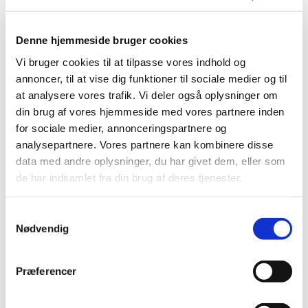
skole
Denne hjemmeside bruger cookies
Tilmeld dit barn via kirkens hjemmeside.
Vi bruger cookies til at tilpasse vores indhold og
annoncer, til at vise dig funktioner til sociale medier og til
at analysere vores trafik. Vi deler også oplysninger om
din brug af vores hjemmeside med vores partnere inden
Deltagelse til børnekor er gratis.
for sociale medier, annonceringspartnere og
analysepartnere. Vores partnere kan kombinere disse
data med andre oplysninger, du har givet dem, eller som
Vi leger sangene og musikken ind i kroppen ved hjælp
de har indsamlet fra din brug af deres tjenester.
af fagter, rytmik, dans og leg. Der er plads til fejl og
grin. Første bekendtskab med noder stiftes. Der
S
synges alt fra klassisk, pop, sanglege, kanons, salmer
Nødvendig
a
og alt det, der giver mening for børnene. Derudover
m
arbejdes der frem imod nogle koncerter og
t
familiegudstjenester.
Præferencer
y
k