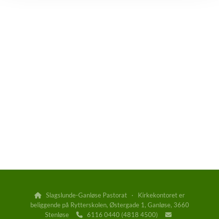
Slagslunde-Ganløse Pastorat · Kirkekontoret er

beliggende på Rytterskolen, Østergade 1, Ganløse, 3660
Stenløse
6116 0440 (4818 4500)

