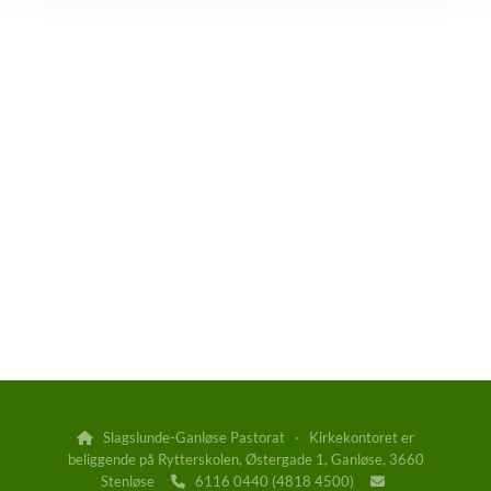
Slagslunde-Ganløse Pastorat · Kirkekontoret er

beliggende på Rytterskolen, Østergade 1, Ganløse, 3660
Stenløse
6116 0440 (4818 4500)

