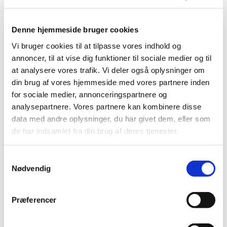
skole
Denne hjemmeside bruger cookies
Tilmeld dit barn via kirkens hjemmeside.
Vi bruger cookies til at tilpasse vores indhold og
annoncer, til at vise dig funktioner til sociale medier og til
at analysere vores trafik. Vi deler også oplysninger om
din brug af vores hjemmeside med vores partnere inden
Deltagelse til børnekor er gratis.
for sociale medier, annonceringspartnere og
analysepartnere. Vores partnere kan kombinere disse
data med andre oplysninger, du har givet dem, eller som
Vi leger sangene og musikken ind i kroppen ved hjælp
de har indsamlet fra din brug af deres tjenester.
af fagter, rytmik, dans og leg. Der er plads til fejl og
grin. Første bekendtskab med noder stiftes. Der
S
synges alt fra klassisk, pop, sanglege, kanons, salmer
Nødvendig
a
og alt det, der giver mening for børnene. Derudover
m
arbejdes der frem imod nogle koncerter og
t
familiegudstjenester.
Præferencer
y
k