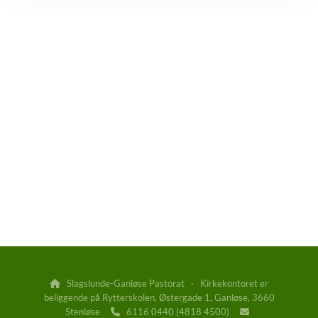
Slagslunde-Ganløse Pastorat · Kirkekontoret er

beliggende på Rytterskolen, Østergade 1, Ganløse, 3660
Stenløse
6116 0440 (4818 4500)

