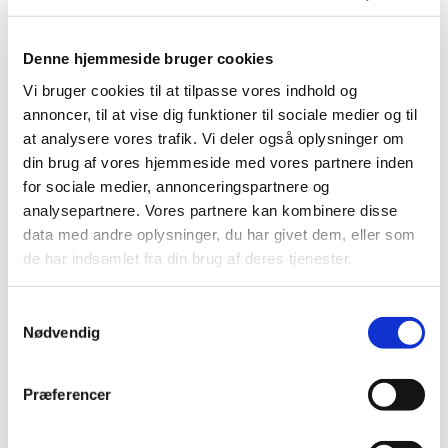
skole
Denne hjemmeside bruger cookies
Tilmeld dit barn via kirkens hjemmeside.
Vi bruger cookies til at tilpasse vores indhold og
annoncer, til at vise dig funktioner til sociale medier og til
at analysere vores trafik. Vi deler også oplysninger om
din brug af vores hjemmeside med vores partnere inden
Deltagelse til børnekor er gratis.
for sociale medier, annonceringspartnere og
analysepartnere. Vores partnere kan kombinere disse
data med andre oplysninger, du har givet dem, eller som
Vi leger sangene og musikken ind i kroppen ved hjælp
de har indsamlet fra din brug af deres tjenester.
af fagter, rytmik, dans og leg. Der er plads til fejl og
grin. Første bekendtskab med noder stiftes. Der
S
synges alt fra klassisk, pop, sanglege, kanons, salmer
Nødvendig
a
og alt det, der giver mening for børnene. Derudover
m
arbejdes der frem imod nogle koncerter og
t
familiegudstjenester.
Præferencer
y
k