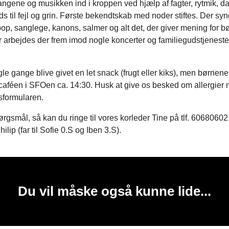
angene og musikken ind i kroppen ved hjælp af fagter, rytmik, da
ds til fejl og grin. Første bekendtskab med noder stiftes. Der syng
pop, sanglege, kanons, salmer og alt det, der giver mening for b
arbejdes der frem imod nogle koncerter og familiegudstjeneste
gle gange blive givet en let snack (frugt eller kiks), men børnen
caféen i SFOen ca. 14:30. Husk at give os besked om allergier m
sformularen.
rgsmål, så kan du ringe til vores korleder Tine på tlf. 60680602 
Philip (far til Sofie 0.S og Iben 3.S).
Du vil måske også kunne lide...