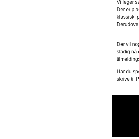
Vi leger s
Der er pla
klassisk, 
Derudover 
Der vil no
stadig nå 
tilmelding
Har du spø
skrive til 