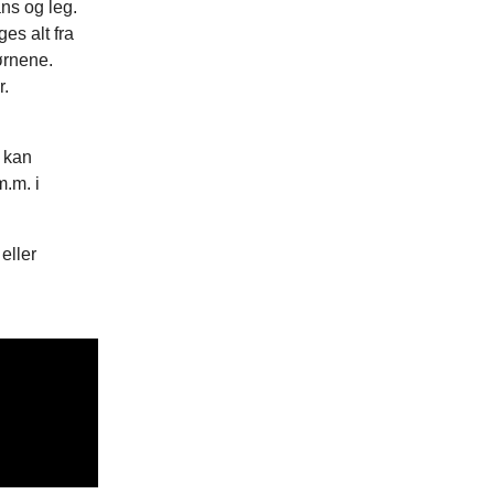
ns og leg.
es alt fra
ørnene.
r.
e kan
.m. i
eller