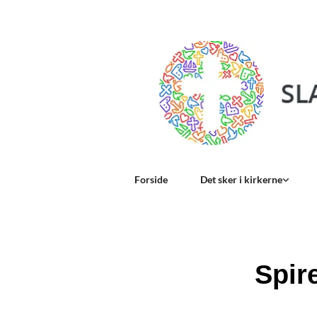
Forside
Det sker i kirkerne
Spir