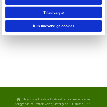
Tillad valgte
Kun nødvendige cookies
Slagslunde-Ganløse Pastorat · Kirkekontoret er

beliggende på Rytterskolen, Østergade 1, Ganløse, 3660