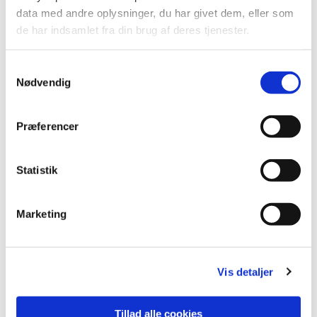
data med andre oplysninger, du har givet dem, eller som
de har indsamlet fra din brug af deres tjenester.
S
Nødvendig
a
m
t
Præferencer
y
k
k
Statistik
e
v
Du vil måske også kunne lide...
Marketing
a
l
g
Vis detaljer
Tillad alle cookies