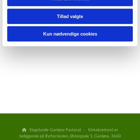
Tillad valgte
Kun nødvendige cookies
Slagslunde-Ganløse Pastorat · Kirkekontoret er

beliggende på Rytterskolen, Østergade 1, Ganløse, 3660