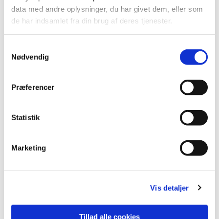
data med andre oplysninger, du har givet dem, eller som
de har indsamlet fra din brug af deres tjenester.
S
Nødvendig
a
m
t
Præferencer
y
k
k
Statistik
e
v
Du vil måske også kunne lide...
Marketing
a
l
g
Vis detaljer
Tillad alle cookies