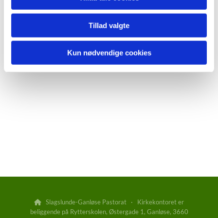
Tillad valgte
Kun nødvendige cookies
Slagslunde-Ganløse Pastorat · Kirkekontoret er

beliggende på Rytterskolen, Østergade 1, Ganløse, 3660