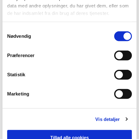
data med andre oplysninger, du har givet dem, eller som
de har indsamlet fra din brug af deres tjenester.
S
Nødvendig
a
m
t
Præferencer
y
k
k
Statistik
e
v
Du vil måske også kunne lide...
Marketing
a
l
g
Vis detaljer
Tillad alle cookies